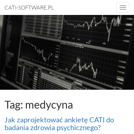
CATI-SOFTWARE.PL
Togg
navi
Tag: medycyna
Jak zaprojektować ankietę CATI do
badania zdrowia psychicznego?