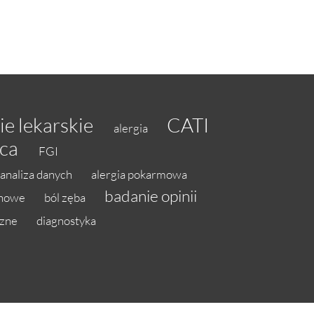
ie lekarskie
CATI
alergia
aca
FGI
analiza danych
alergia pokarmowa
badanie opinii
inowe
ból zęba
czne
diagnostyka