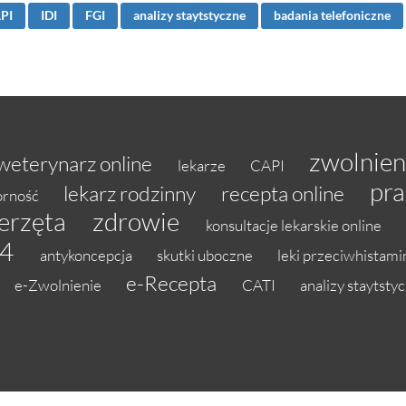
PI
IDI
FGI
analizy staytstyczne
badania telefoniczne
zwolnien
weterynarz online
lekarze
CAPI
pr
lekarz rodzinny
recepta online
orność
erzęta
zdrowie
konsultacje lekarskie online
L4
antykoncepcja
skutki uboczne
leki przeciwhistam
e-Recepta
e-Zwolnienie
CATI
analizy staytsty