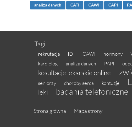
analiza danych
CATI
CAWI
CAPI
PA
Tagi
rekrutacja
IDI
CAWI
hormony
kardiolog
analiza danych
PAPI
odp
zwi
kosultacje lekarskie online
seniorzy
choroby serca
kontuzje
badania telefoniczne
leki
Strona główna
Mapa strony