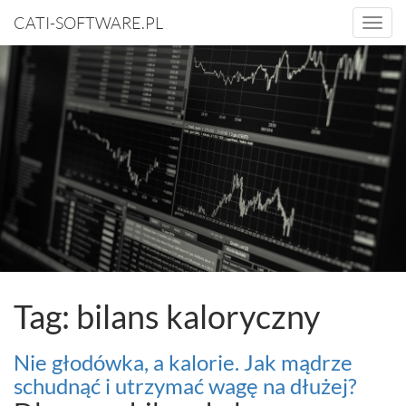
CATI-SOFTWARE.PL
Togg
navi
Tag: bilans kaloryczny
Nie głodówka, a kalorie. Jak mądrze
schudnąć i utrzymać wagę na dłużej?