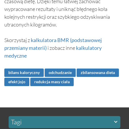
czasową dietę. Dzięki temu łatwiej zachować
wypracowane rezultaty i uniknąć błędnego koła
kolejnych restrykcji oraz szybkiego odzyskiwania
utraconych kilogramów.
Skorzystaj z
kalkulatora BMR (podstawowej
przemiany materii)
i zobacz inne
kalkulatory
medyczne
bilans kaloryczny
odchudzanie
zbilansowana dieta
efekt jojo
redukcja masy ciała
Tagi