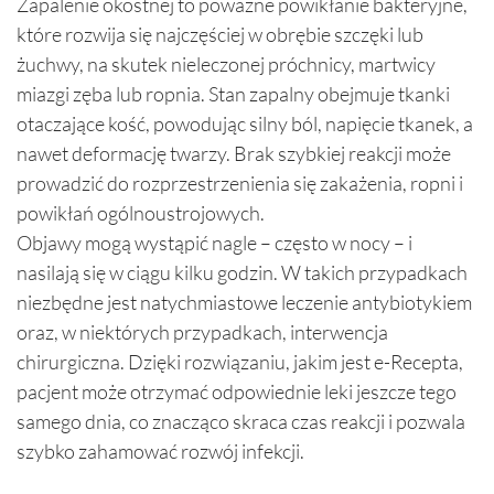
Zapalenie okostnej to poważne powikłanie bakteryjne,
które rozwija się najczęściej w obrębie szczęki lub
żuchwy, na skutek nieleczonej próchnicy, martwicy
miazgi zęba lub ropnia. Stan zapalny obejmuje tkanki
otaczające kość, powodując silny ból, napięcie tkanek, a
nawet deformację twarzy. Brak szybkiej reakcji może
prowadzić do rozprzestrzenienia się zakażenia, ropni i
powikłań ogólnoustrojowych.
Objawy mogą wystąpić nagle – często w nocy – i
nasilają się w ciągu kilku godzin. W takich przypadkach
niezbędne jest natychmiastowe leczenie antybiotykiem
oraz, w niektórych przypadkach, interwencja
chirurgiczna. Dzięki rozwiązaniu, jakim jest e-Recepta,
pacjent może otrzymać odpowiednie leki jeszcze tego
samego dnia, co znacząco skraca czas reakcji i pozwala
szybko zahamować rozwój infekcji.