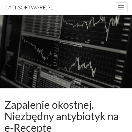
CATI-SOFTWARE.PL
Togg
navi
Zapalenie okostnej.
Niezbędny antybiotyk na
e-Receptę