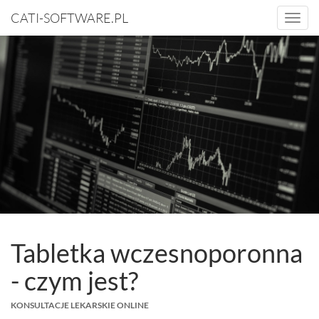
CATI-SOFTWARE.PL
Togg
navi
Tabletka wczesnoporonna
- czym jest?
KONSULTACJE LEKARSKIE ONLINE