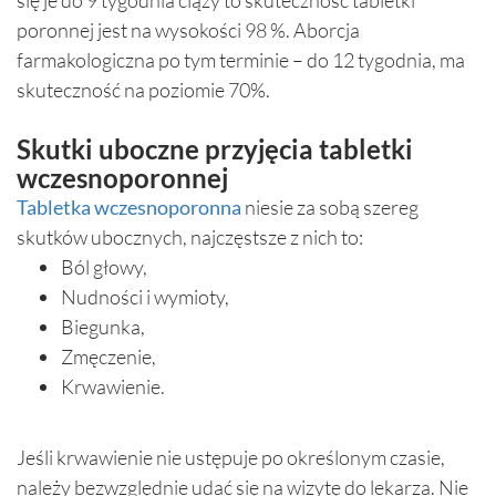
się je do 9 tygodnia ciąży to skuteczność tabletki
poronnej jest na wysokości 98 %. Aborcja
farmakologiczna po tym terminie – do 12 tygodnia, ma
skuteczność na poziomie 70%.
Skutki uboczne przyjęcia tabletki
wczesnoporonnej
Tabletka wczesnoporonna
niesie za sobą szereg
skutków ubocznych, najczęstsze z nich to:
Ból głowy,
Nudności i wymioty,
Biegunka,
Zmęczenie,
Krwawienie.
Jeśli krwawienie nie ustępuje po określonym czasie,
należy bezwzględnie udać się na wizytę do lekarza. Nie