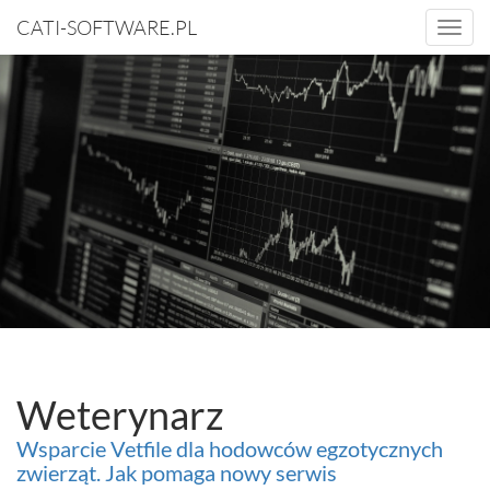
CATI-SOFTWARE.PL
Togg
navi
Weterynarz
Wsparcie Vetfile dla hodowców egzotycznych
zwierząt. Jak pomaga nowy serwis