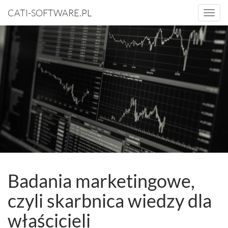
CATI-SOFTWARE.PL
Togg
navi
Badania marketingowe,
czyli skarbnica wiedzy dla
właścicieli